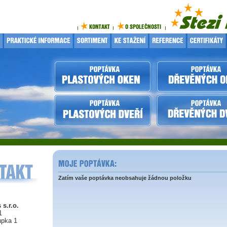
Zatím vaše poptávka neobsahuje žádnou položku
 s.r.o.
1
upka 1