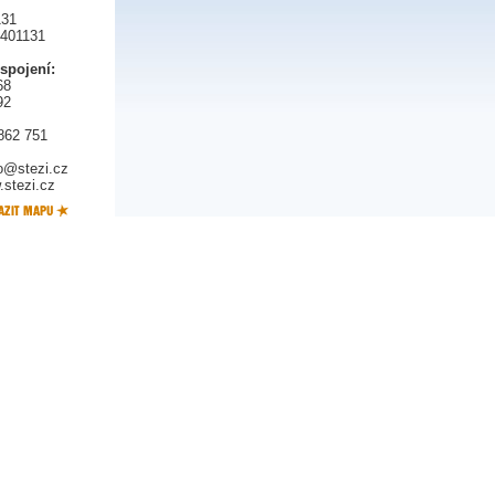
131
5401131
 spojení:
68
92
862 751
fo@stezi.cz
stezi.cz