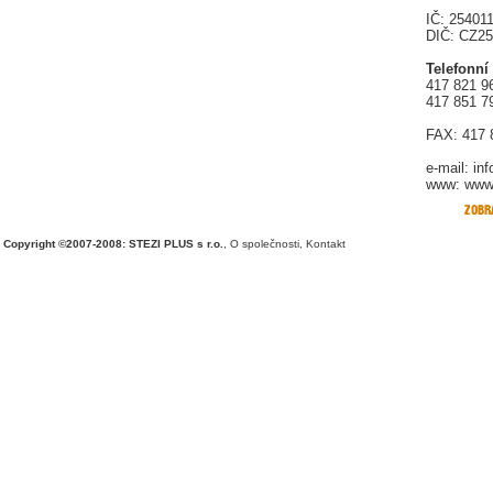
IČ: 25401
DIČ: CZ2
Telefonní
417 821 9
417 851 7
FAX: 417 
e-mail:
in
www: www.
Copyright ©2007-2008: STEZI PLUS s r.o.
,
O společnosti
,
Kontakt