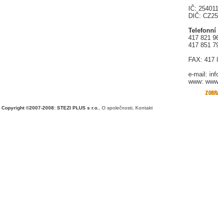
IČ: 25401
DIČ: CZ2
Telefonní
417 821 9
417 851 7
FAX: 417 
e-mail:
in
www: www.
Copyright ©2007-2008: STEZI PLUS s r.o.
,
O společnosti
,
Kontakt