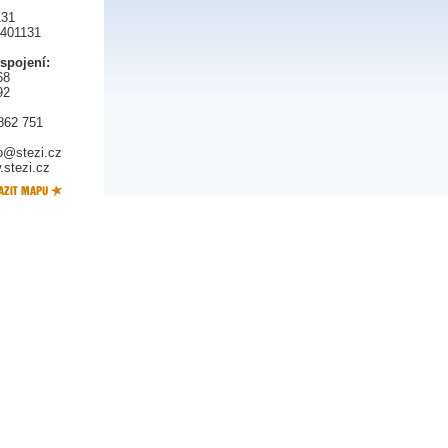
131
5401131
 spojení:
68
92
862 751
fo@stezi.cz
stezi.cz