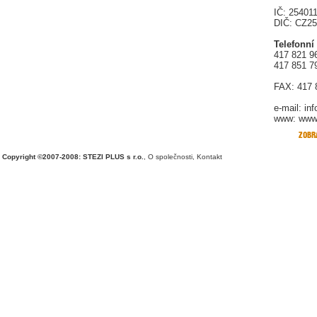
IČ: 25401
DIČ: CZ2
Telefonní
417 821 9
417 851 7
FAX: 417 
e-mail:
in
www: www.
Copyright ©2007-2008: STEZI PLUS s r.o.
,
O společnosti
,
Kontakt