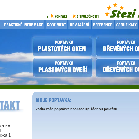
Zatím vaše poptávka neobsahuje žádnou položku
 s.r.o.
1
upka 1