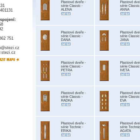
Plastové dveře -
Plastové dve
131
série Classic -
série Classic
ALENA
ANNA
5401131
 spojení:
68
92
Plastové dveře -
Plastové dve
série Classic -
série Classic
862 751
DANA
JANA
fo@stezi.cz
stezi.cz
Plastové dveře -
Plastové dve
série Classic -
série Classic
PETRA
IVETA
Plastové dveře -
Plastové dve
série Classic -
série Classic
RADKA
EVA
Plastové dveře -
Plastové dve
série Technic -
série Technic
ERIKA
AGATA