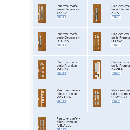
Plastové dveře -
Plastové dve
série Elegance -
série Elegan
JESIKA
ZINA
Plastové dveře -
Plastové dve
série Elegance -
série Premiu
REGINA
LEONA
Plastové dveře -
Plastové dve
série Premium -
série Premiu
MARIKA
KAMILA
Plastové dveře -
Plastové dve
série Premium -
série Premiu
MARTINA
VERONIKA
Plastové dveře -
série Premium -
ANNABEL