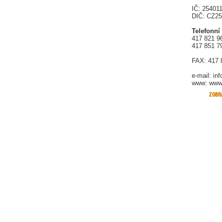
IČ: 25401
DIČ: CZ2
Telefonní
417 821 9
417 851 7
FAX: 417 
e-mail:
in
www: www.