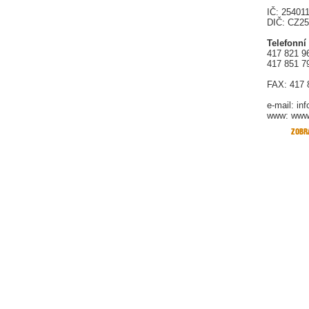
IČ: 25401
DIČ: CZ2
Telefonní
417 821 9
417 851 7
FAX: 417 
e-mail:
in
www: www.