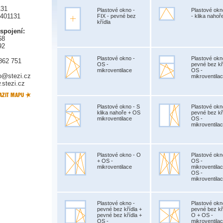
131
Plastové okno -
Plastové okn
5401131
FIX - pevné bez
- klika nahoř
křídla
 spojení:
68
92
Plastové okno -
Plastové okn
862 751
OS -
pevné bez kř
mikroventilace
OS -
fo@stezi.cz
mikroventila
stezi.cz
Plastové okno - S
Plastové okn
klika nahoře + OS
pevné bez kř
mikroventilace
OS -
mikroventila
Plastové okno - O
Plastové okn
+ OS -
OS -
mikroventilace
mikroventila
OS -
mikroventila
Plastové okno -
Plastové okn
pevné bez křídla +
pevné bez kř
pevné bez křídla +
O + OS -
OS -
mikroventila