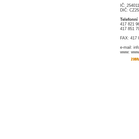
IČ: 25401
DIČ: CZ2
Telefonní
417 821 9
417 851 7
FAX: 417 
e-mail:
in
www: www.