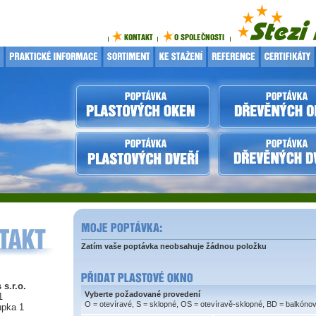
Zatím vaše poptávka neobsahuje žádnou položku
 s.r.o.
Vyberte požadované provedení
1
O = otevíravé, S = sklopné, OS = otevíravě-sklopné, BD = balkóno
upka 1