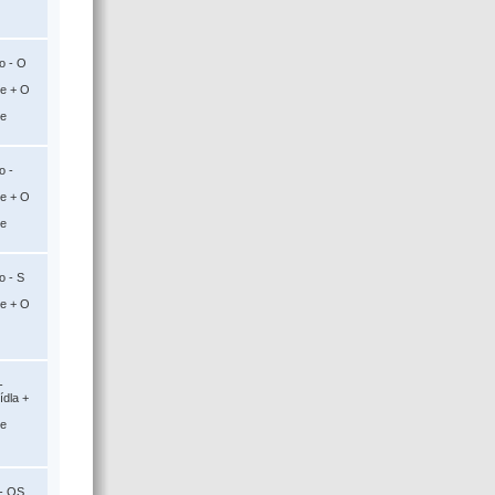
o - O
ce + O
ce
o -
ce + O
ce
o - S
ce + O
-
ídla +
ce
 - OS