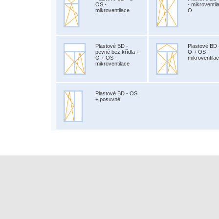
OS -
- mikroventil
mikroventilace
O
Plastové BD -
Plastové BD 
pevné bez křídla +
O + OS -
O + OS -
mikroventila
mikroventilace
Plastové BD - OS
+ posuvné