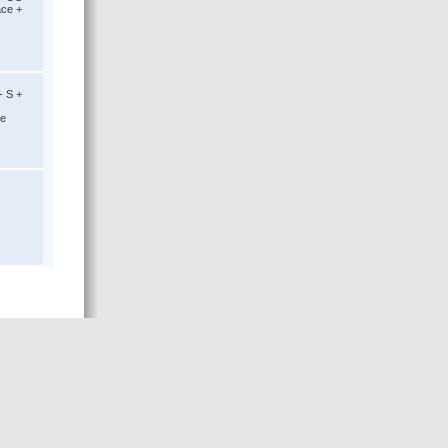
ace +
- S +
ce