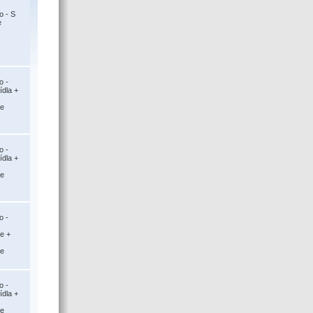
o - S
e
o -
ídla +
ce
o -
ídla +
ce
o -
ce +
ce
o -
ídla +
ce