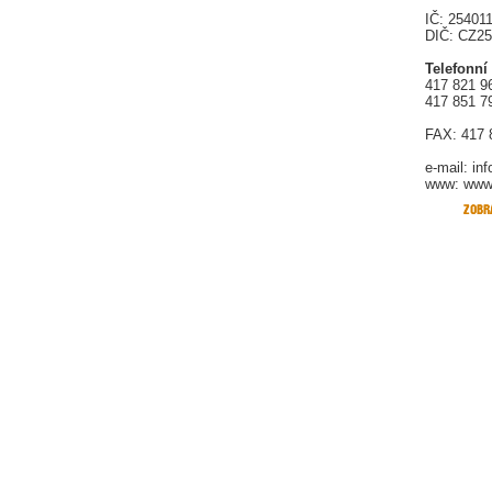
IČ: 25401
DIČ: CZ2
Telefonní
417 821 9
417 851 7
FAX: 417 
e-mail:
in
www: www.