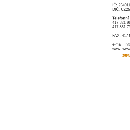
IČ: 25401
DIČ: CZ2
Telefonní
417 821 9
417 851 7
FAX: 417 
e-mail:
in
www: www.