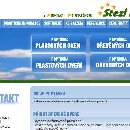
Zatím vaše poptávka neobsahuje žádnou položku
 s.r.o.
Vyberte požadované provedení
1
Veškeré typy dveří lze vyrobit v celé škále barev - požadovaný ods
upka 1
nemá vliv na výši ceny.