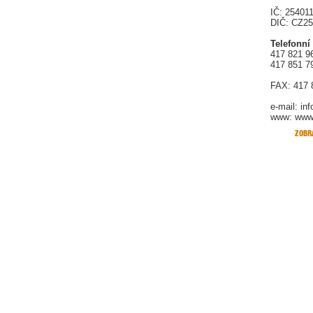
IČ: 25401
DIČ: CZ2
Telefonní
417 821 9
417 851 7
FAX: 417 
e-mail:
in
www: www.