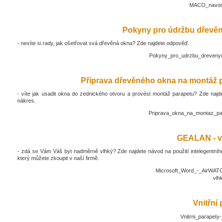
MACO_navod_
Pokyny pro údržbu dřevěn
- nevíte si rady, jak ošetřovat svá dřevěná okna? Zde najdete odpověď.
Pokyny_pro_udrzbu_drevenyc
Příprava dřevěného okna na montáž 
- víte jak usadit okna do zednického otvoru a provést montáž parapetu? Zde najd
nákres.
Priprava_okna_na_montaz_pa
GEALAN - v
- zdá se Vám Váš byt nadměrně vlhký? Zde najdete návod na použití intelegentníh
který můžete zkoupit v naší firmě.
Microsoft_Word_-_AirWATC
vlh
Vnitřní
Vnitrni_parapety