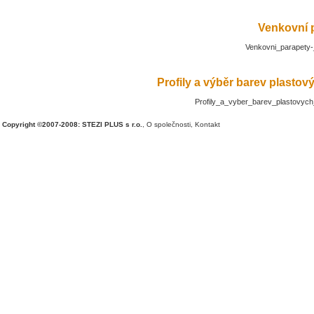
Venkovní 
Venkovni_parapety-
Profily a výběr barev plasto
Profily_a_vyber_barev_plastovyc
Copyright ©2007-2008: STEZI PLUS s r.o.
,
O společnosti
,
Kontakt