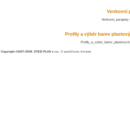
Venkovní 
Venkovni_parapety-
Profily a výběr barev plasto
Profily_a_vyber_barev_plastovyc
Copyright ©2007-2008: STEZI PLUS s r.o.
,
O společnosti
,
Kontakt