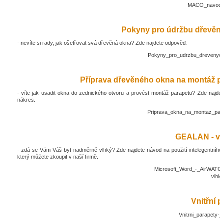
MACO_navod_
Pokyny pro údržbu dřevěn
- nevíte si rady, jak ošetřovat svá dřevěná okna? Zde najdete odpověď.
Pokyny_pro_udrzbu_drevenyc
Příprava dřevěného okna na montáž 
- víte jak usadit okna do zednického otvoru a provést montáž parapetu? Zde najd
nákres.
Priprava_okna_na_montaz_pa
GEALAN - v
- zdá se Vám Váš byt nadměrně vlhký? Zde najdete návod na použití intelegentníh
který můžete zkoupit v naší firmě.
Microsoft_Word_-_AirWATC
vlh
Vnitřní
Vnitrni_parapety