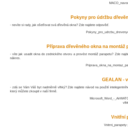
MACO_navod_
Pokyny pro údržbu dřevěn
- nevíte si rady, jak ošetřovat svá dřevěná okna? Zde najdete odpověď.
Pokyny_pro_udrzbu_drevenyc
Příprava dřevěného okna na montáž 
- víte jak usadit okna do zednického otvoru a provést montáž parapetu? Zde najd
nákres.
Priprava_okna_na_montaz_pa
GEALAN - v
- zdá se Vám Váš byt nadměrně vlhký? Zde najdete návod na použití intelegentníh
který můžete zkoupit v naší firmě.
Microsoft_Word_-_AirWATC
vlh
Vnitřní
Vnitrni_parapety