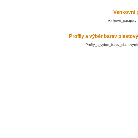
Venkovní 
Venkovni_parapety-
Profily a výběr barev plasto
Profily_a_vyber_barev_plastovyc