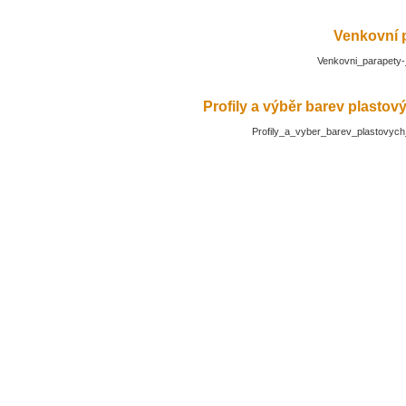
Venkovní 
Venkovni_parapety-
Profily a výběr barev plasto
Profily_a_vyber_barev_plastovyc