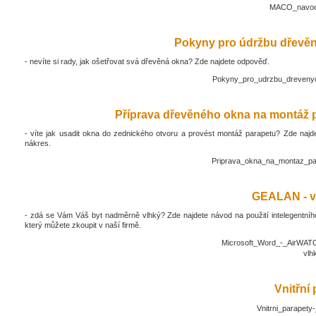
MACO_navod_
Pokyny pro údržbu dřevěn
- nevíte si rady, jak ošetřovat svá dřevěná okna? Zde najdete odpověď.
Pokyny_pro_udrzbu_drevenyc
Příprava dřevěného okna na montáž 
- víte jak usadit okna do zednického otvoru a provést montáž parapetu? Zde najd
nákres.
Priprava_okna_na_montaz_pa
GEALAN - v
- zdá se Vám Váš byt nadměrně vlhký? Zde najdete návod na použití intelegentníh
který můžete zkoupit v naší firmě.
Microsoft_Word_-_AirWATC
vlh
Vnitřní
Vnitrni_parapety