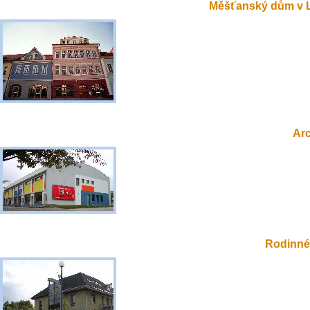
Měšťanský dům v 
Ar
Rodinné 