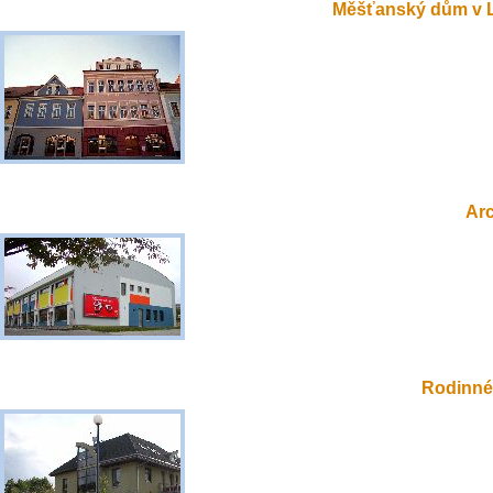
Měšťanský dům v 
Ar
Rodinné 