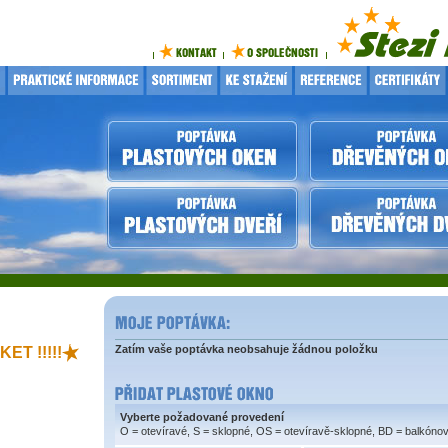
Zatím vaše poptávka neobsahuje žádnou položku
ET !!!!!
Vyberte požadované provedení
O = otevíravé, S = sklopné, OS = otevíravě-sklopné, BD = balkóno