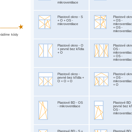
mikroventilace
Plastové okno - S
Plastové okn
+ O + OS -
+ OS -
mikroventilace
mikroventila
.............
+ OS -
mikroventila
uvádíme kódy
Plastové okno - O
Plastové okn
+ pevné bez křídla
OS -
+ O
mikroventila
+ OS -
mikroventila
Plastové okno -
Plastové okn
pevné bez křídla +
+ OS -
O + O + O
mikroventila
+ O
Plastové BD - OS
Plastové BD 
- mikroventilace
pevné bez kř
OS -
mikroventila
Plastové BD - S +
Plastové BD