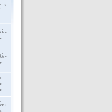
o - S
e
o -
ídla +
ce
o -
ídla +
ce
o -
ce +
ce
o -
ídla +
ce