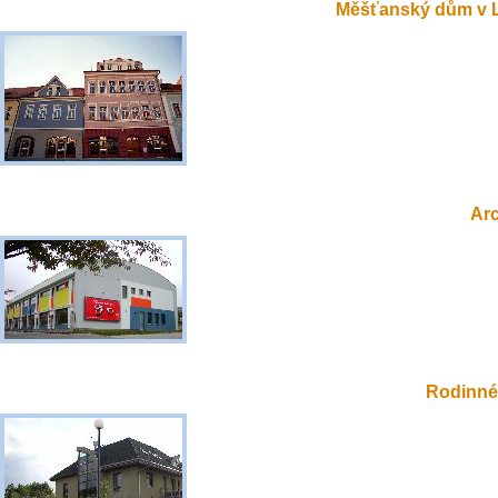
Měšťanský dům v 
Ar
Rodinné 