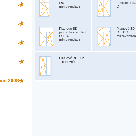
OS -
- mikroventil
.
mikroventilace
O
.
Plastové BD -
Plastové BD 
pevné bez křídla +
O + OS -
O + OS -
mikroventila
mikroventilace
.
Plastové BD - OS
.
+ posuvné
aus 2008