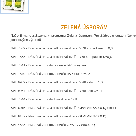
....................................... ZELENÁ ÚSPORÁM..........................
Naše firma je zařazena v programu Zelená úsporám. Pro žádost o dotaci níže 
jednotlivých výrobků:
SVT 7539 - Dřevěná okna a balkónové dveře IV 78 s trojsklem U=0,6
SVT 7538 - Dřevěná okna a balkónové dveře IV78 s trojsklem U=0,8
SVT 7541 - Dřevěné vchodové dveře IV78 s výplní
SVT 7540 - Dřevěné vchodové dveře IV78 sklo U=0,8
SVT 9989 - Dřevěná okna a balkónové dveře IV 68 sklo U=1,0
SVT 9984 - Dřevěná okna a balkónové dveře IV 68 sklo U=1,1
SVT 7544 - Dřevěné vchododové dveře IV68
SVT 6015 - Plastová okna a balkónové dveře GEALAN S8000 IQ sklo 1,1
SVT 6157 - Plastová okna a balkónové dveře GEALAN S7000 IQ
SVT 4828 - Plastové vchodové sveře GEALAN S8000 IQ