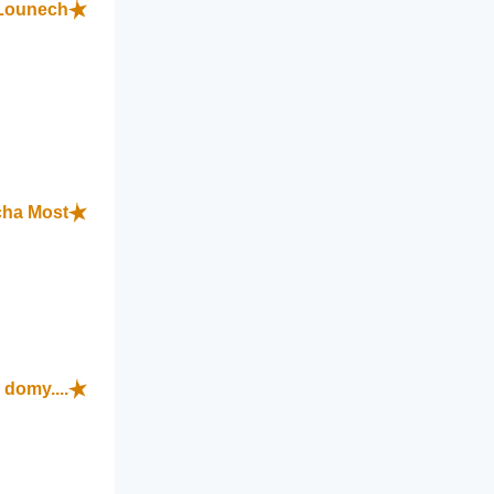
Lounech
cha Most
domy....