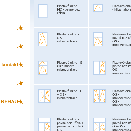
Plastové okno -
Plastové okn
FIX - pevné bez
- klika nahoř
křídla
.
Plastové okno -
Plastové okn
OS -
pevné bez kř
mikroventilace
OS -
mikroventila
.
Plastové okno - S
Plastové okn
 kontakt
klika nahoře + OS
pevné bez kř
mikroventilace
OS -
mikroventila
.
Plastové okno - O
Plastové okn
+ OS -
OS -
mikroventilace
mikroventila
L REHAU
OS -
mikroventila
Plastové okno -
Plastové okn
pevné bez křídla +
pevné bez kř
pevné bez křídla +
O + OS -
OS -
mikroventila