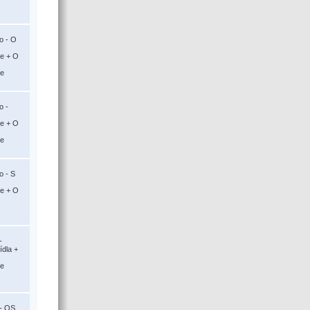
o - O
ce + O
ce
o -
ce + O
ce
o - S
ce + O
-
ídla +
ce
 - OS