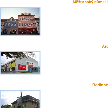
Měšťanský dům v 
Ar
Rodinné 