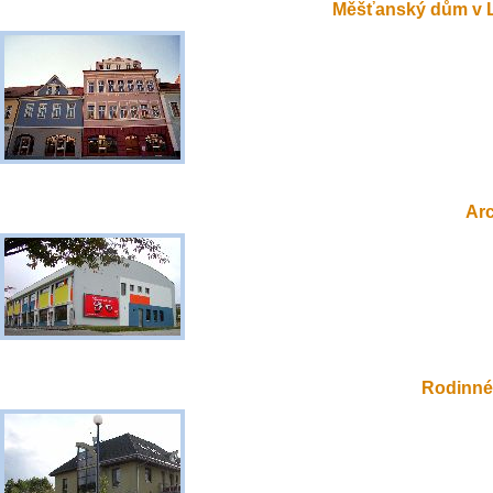
Měšťanský dům v 
Ar
Rodinné 