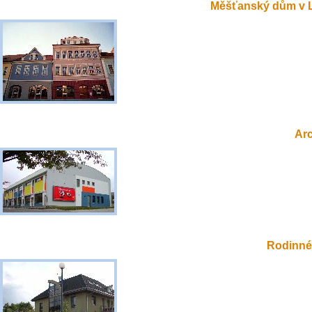
Měšťanský dům v 
Ar
Rodinné 