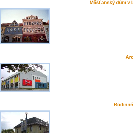
Měšťanský dům v 
Ar
Rodinné 