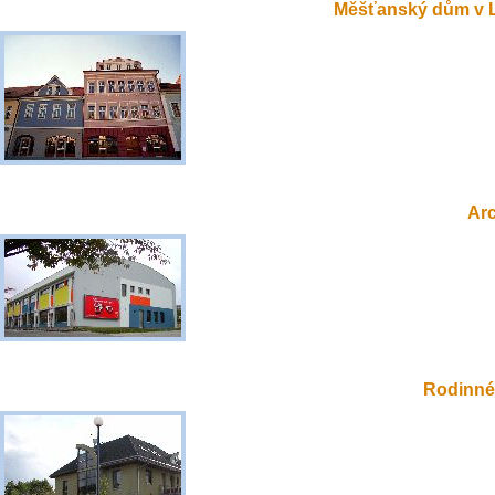
Měšťanský dům v 
Ar
Rodinné 