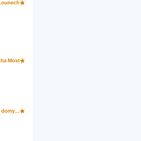
Lounech
cha Most
domy....