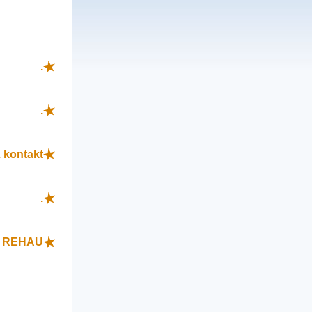
.
.
 kontakt
.
L REHAU