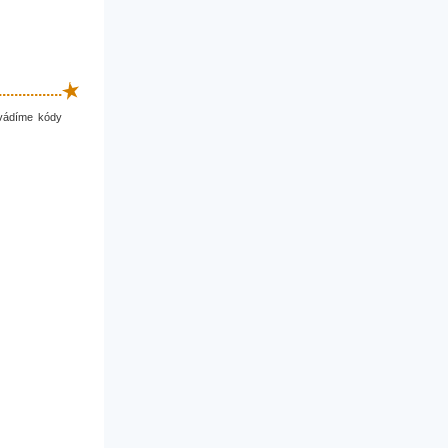
.............
uvádíme kódy