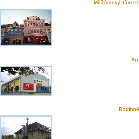
Měšťanský dům v 
Ar
Rodinné 