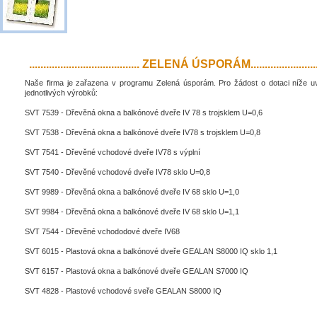
....................................... ZELENÁ ÚSPORÁM..........................
Naše firma je zařazena v programu Zelená úsporám. Pro žádost o dotaci níže 
jednotlivých výrobků:
SVT 7539 - Dřevěná okna a balkónové dveře IV 78 s trojsklem U=0,6
SVT 7538 - Dřevěná okna a balkónové dveře IV78 s trojsklem U=0,8
SVT 7541 - Dřevěné vchodové dveře IV78 s výplní
SVT 7540 - Dřevěné vchodové dveře IV78 sklo U=0,8
SVT 9989 - Dřevěná okna a balkónové dveře IV 68 sklo U=1,0
SVT 9984 - Dřevěná okna a balkónové dveře IV 68 sklo U=1,1
SVT 7544 - Dřevěné vchododové dveře IV68
SVT 6015 - Plastová okna a balkónové dveře GEALAN S8000 IQ sklo 1,1
SVT 6157 - Plastová okna a balkónové dveře GEALAN S7000 IQ
SVT 4828 - Plastové vchodové sveře GEALAN S8000 IQ