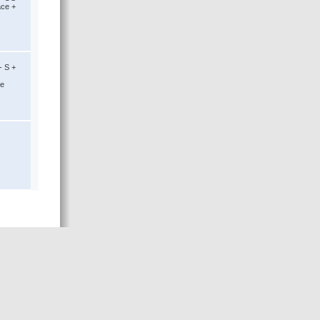
ace +
- S +
ce