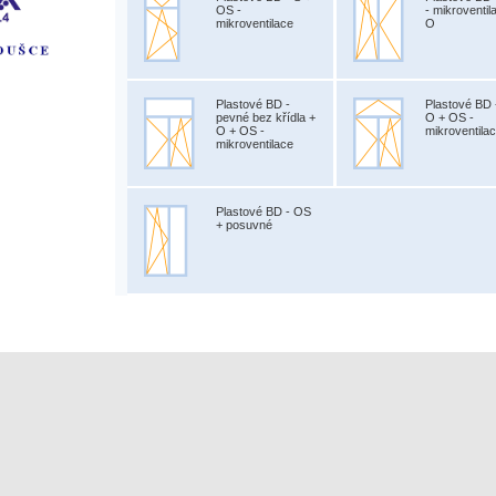
OS -
- mikroventil
mikroventilace
O
Plastové BD -
Plastové BD 
pevné bez křídla +
O + OS -
O + OS -
mikroventila
mikroventilace
Plastové BD - OS
+ posuvné