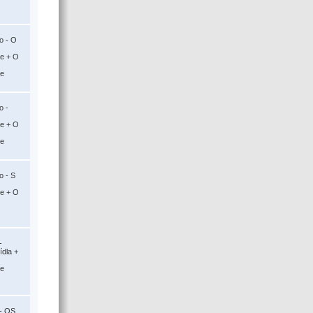
o - O
ce + O
ce
o -
ce + O
ce
o - S
ce + O
-
ídla +
ce
 - OS