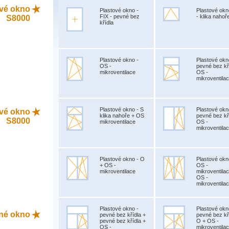
tové okno
Plastové okno -
Plastové okn
FIX - pevné bez
- klika nahoř
S8000
křídla
Plastové okno -
Plastové okn
OS -
pevné bez kř
mikroventilace
OS -
mikroventila
Plastové okno - S
Plastové okn
tové okno
klika nahoře + OS
pevné bez kř
S8000
mikroventilace
OS -
mikroventila
Plastové okno - O
Plastové okn
+ OS -
OS -
mikroventilace
mikroventila
OS -
mikroventila
Plastové okno -
Plastové okn
ěné okno
pevné bez křídla +
pevné bez kř
pevné bez křídla +
O + OS -
OS -
mikroventila