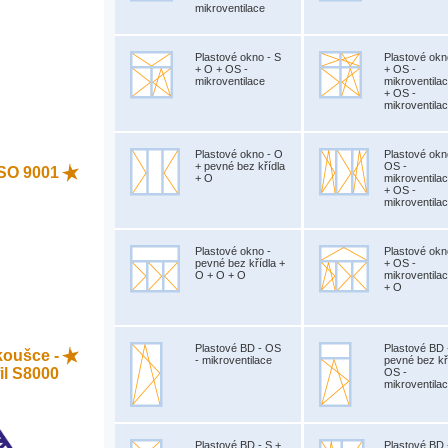
mikroventilace
Plastové okno - S
Plastové okn
+ O + OS -
+ OS -
mikroventilace
mikroventila
+ OS -
mikroventila
Plastové okno - O
Plastové okn
+ pevné bez křídla
OS -
 ISO 9001
+ O
mikroventila
+ OS -
mikroventila
Plastové okno -
Plastové okn
pevné bez křídla +
+ OS -
O + O + O
mikroventila
+ O
Plastové BD - OS
Plastové BD 
koušce -
- mikroventilace
pevné bez kř
il S8000
OS -
mikroventila
Plastové BD - S +
Plastové BD